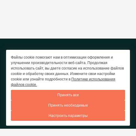
© 2026.
Отель «PANORAMA», Ижевск
Файлы cookie помогают нам в оптимизации оформления и
Официальный сайт
улучшении производительности веб-сайта. Продолжая
использовать сайт, вы даете согласие на использование файлов
Правовая информация
cookie и обработку своих данных. Измените свои настройки
cookie или узнайте подробности в
Политике использования
Политика обработки персональных данных
файлов cookie.
Принять все
НОМЕРА
БРОНИРОВАНИЕ
АКЦИИ
УСЛУГИ
Принять необходимые
КОНФЕРЕНЦ-ЗАЛ
РЕСТОРАН
ФОТОГАЛЕРЕЯ
Настроить параметры
КОНТАКТЫ